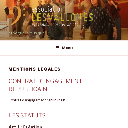
Aller
au
contenu
principal
et vogue la musique !
Menu
MENTIONS LÉGALES
CONTRAT D’ENGAGEMENT
RÉPUBLICAIN
Contrat d’engagement républicain
LES STATUTS
Art 1 : Création