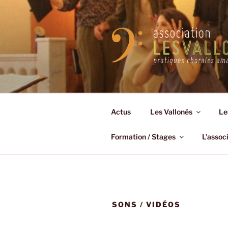
Aller
au
contenu
principal
Actus
Les Vallonés
Le
Formation / Stages
L’assoc
SONS / VIDÉOS