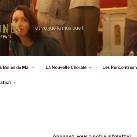
et vogue la musique !
s Belles de Mai
La Nouvelle Chorale
Les Rencontres 
iation
Abonnez-vous à notre infolette
!