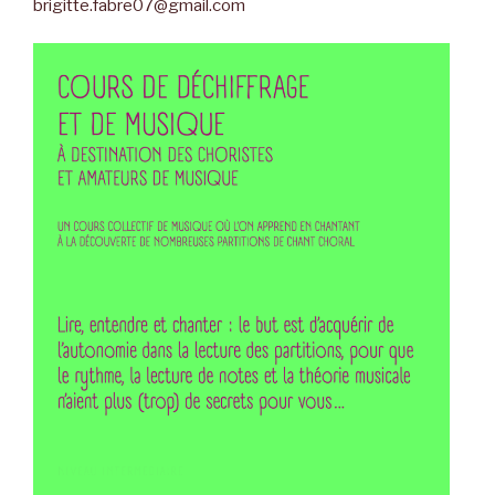
brigitte.fabre07@gmail.com