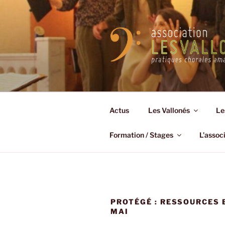
Aller
au
contenu
principal
Actus
Les Vallonés
Le
Formation / Stages
L’assoc
PROTÉGÉ : RESSOURCES 
MAI