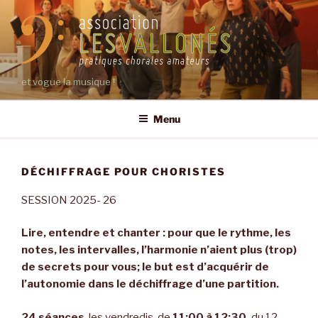
Aller
au
contenu
principal
et vogue la musique !
Menu
DÉCHIFFRAGE POUR CHORISTES
SESSION 2025- 26
Lire, entendre et chanter : pour que le rythme, les
notes, les intervalles, l’harmonie n’aient plus (trop)
de secrets pour vous; le but est d’acquérir de
l’autonomie dans le déchiffrage d’une partition.
24 séances
, les vendredis, de
11:00 à 12:30,
du 12