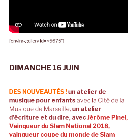
[envira-gallery id= »5675″]
DIMANCHE 16 JUIN
DES
NOUVEAUTÉS !
un atelier de
musique pour enfants
avec la Cité de la
Musique de Marseille,
un atelier
d’écriture et du dire, avec
Jérôme Pinel,
Vainqueur du Slam National 2018,
vainqueur coupe du monde de Slam