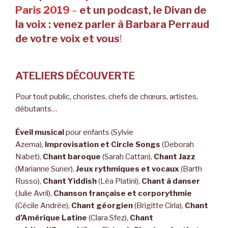
Paris 2019
–
et
un podcast, le Divan de
la voix : venez parler à Barbara Perraud
de votre voix et vous
!
ATELIERS DÉCOUVERTE
Pour tout public, choristes, chefs de chœurs, artistes,
débutants…
Éveil musical
pour enfants (Sylvie
Azema),
Improvisation et Circle Songs
(Deborah
Nabet),
Chant baroque
(Sarah Cattan),
Chant Jazz
(Marianne Suner),
Jeux rythmiques et vocaux
(Barth
Russo),
Chant Yiddish
(Léa Platini),
Chant à danser
(Julie Avril),
Chanson française et corporythmie
(Cécile Andrée),
Chant géorgien
(Brigitte Cirla),
Chant
d’Amérique Latine
(Clara Sfez),
Chant