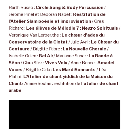
Barth Russo :
Circle Song & Body Percussion
/
Jérome Pinel et Déborah Nabet :
Restitution de
l’Atelier Slam poésie et improvisation
/ Greg
Richard :
Les élèves de Mélodie 7 : Negro Spirituals
/
Veronique Van Lerberghe :
Le chœur d’ados du
Conservatoire de la Ciotat
/ Julie Avril :
Le Chœur du
Centaure
/ Brigitte Fabre :
La Nouvelle Chorale
/
Isabelle Guien :
Bel Air
/ Marianne Suner :
La Bande à
Séon
/ Clara Sfez :
Vives Voix
/ Anne Bence :
Amadei
Voces
/ Brigitte Cirla :
Les MardiSonnants
/ Léa
Platini :
L’Atelier de chant yiddish de la Maison du
Chant
/ Amine Soufari : restitution de
l’atelier de chant
arabe