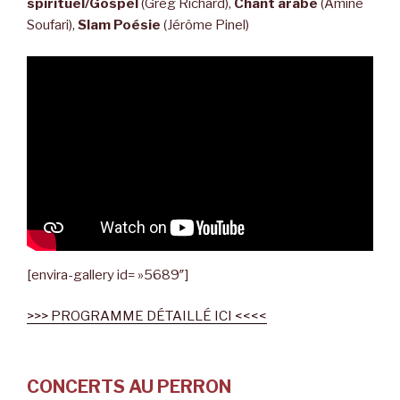
spirituel/Gospel
(Greg Richard),
Chant arabe
(Amine
Soufari),
Slam Poésie
(Jérôme Pinel)
[envira-gallery id= »5689″]
>>> PROGRAMME DÉTAILLÉ ICI <<<<
CONCERTS AU PERRON