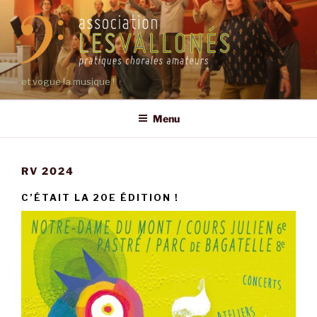
Aller
au
contenu
principal
et vogue la musique !
Menu
RV 2024
C’ÉTAIT LA 20E ÉDITION !