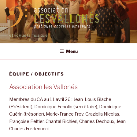
Aller
au
contenu
principal
et vogue la musique !
Menu
ÉQUIPE / OBJECTIFS
Association les Vallonés
Membres du CA au 11 avril 26 : Jean-Louis Blache
(Président), Dominique Fenolio (secrétaire), Dominique
Guérin (trésorier), Marie-France Frey, Graziella Nicolas,
Françoise Peltier, Chantal Richieri, Charles Dechoux, Jean-
Charles Fredenucci