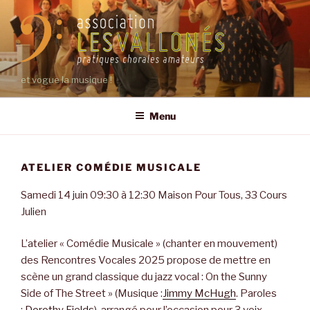
Aller
au
contenu
principal
et vogue la musique !
Menu
ATELIER COMÉDIE MUSICALE
Samedi 14 juin 09:30 à 12:30 Maison Pour Tous, 33 Cours
Julien
L’atelier « Comédie Musicale » (chanter en mouvement)
des Rencontres Vocales 2025 propose de mettre en
scène un grand classique du jazz vocal : On the Sunny
Side of The Street » (Musique :
Jimmy McHugh
. Paroles